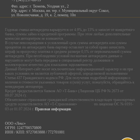
+7 (345) 257-88-19
Физ. адрес: г. Тюмень, Уездная ул., 2
Юр. адрес: г. Москва, вн. тер. г. Муниципальный округ Сокол,
ул. Новопесчаная, д. 19, к. 2, помещ. 10п
Годовая ставка автокредита варьируется от 4.9% до 15% и зависит от конкретного
банка, суммы займа и кредитной программы. При этом любые дополнительные
комиссии автоцентром не взимаются.
В случае невозвращения в условленный срок суммы автокредита или суммы
процентов по автокредиту банк-партнер оставляет за собой право начислить
штраф за просрочку платежа в среднем размере 0,1% от первоначальной суммы
автокредита. При несоблюдении условий погашения автокредита данные о
нарушителе могут быть переданы в специальный реестр должников и
коллекторское агентство для взыскания задолженности.
Данный Интернет-сайт носит исключительно информационный характер и ни при
каких условиях не является публичной офертой, определяемой положениями
Статьи 437 Гражданского кодекса РФ. Для получения подробной информации о
наличии и стоимости указанных товаров и (или) услуг, пожалуйста, обращайтесь к
менеджерам автоцентра.
Кредит предоставляется банком АО «Т-Банк» (Лицензия ЦБ РФ № 2673 от
09.07.2024 г).
Обязательное страхование гражданской ответственности владельцев транспортных
средств осуществляется АО «Т-Страхование»
по лицензии ОС № 0191-
03 от 01.07.2024 г.
Правовая информация.
ООО «Лекс»
ОГРН: 1247700570809
ИНН / КПП: 9727083888 / 772701001