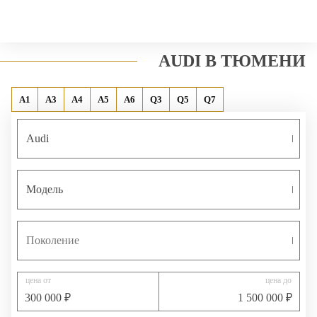
позвонить
Меню сайта
AUDI В ТЮМЕНИ
A1
A3
A4
A5
A6
Q3
Q5
Q7
Audi
Модель
Поколение