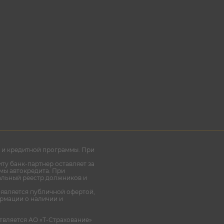
ма и кредитной программы. При
ту банк-партнер оставляет за
мы автокредита. При
альный реестр должников и
 является публичной офертой,
рмации о наличии и
твляется АО «Т-Страхование»