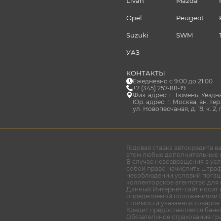
Livan
Mazda
Opel
Peugeot
Suzuki
SWM
УАЗ
КОНТАКТЫ
Ежедневно с 9:00 до 21:00
+7 (345) 257-88-19
Физ. адрес: г. Тюмень, Уездна
Юр. адрес: г. Москва, вн. т
ул. Новопесчаная, д. 19, к. 2,
Годовая ставка автокредита в
этом любые дополнительные к
В случае невозвращения в ус
собой право начислить штраф 
несоблюдении условий погаше
коллекторское агентство для
Данный Интернет-сайт носит 
определяемой положениями С
стоимости указанных товаров 
Кредит предоставляется банко
Обязательное страхование гр