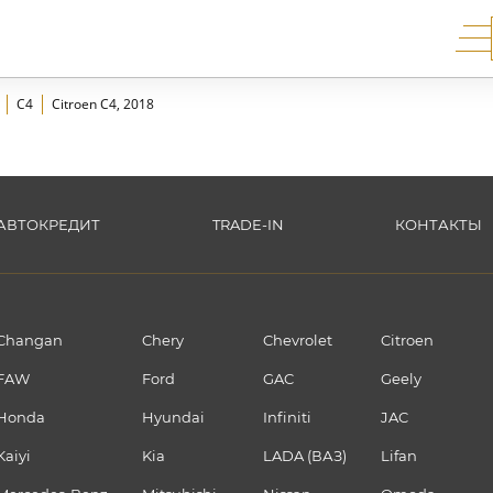
Меню 
C4
Citroen C4, 2018
АВТОКРЕДИТ
TRADE-IN
КОНТАКТЫ
Changan
Chery
Chevrolet
Citroen
FAW
Ford
GAC
Geely
Honda
Hyundai
Infiniti
JAC
Kaiyi
Kia
LADA (ВАЗ)
Lifan