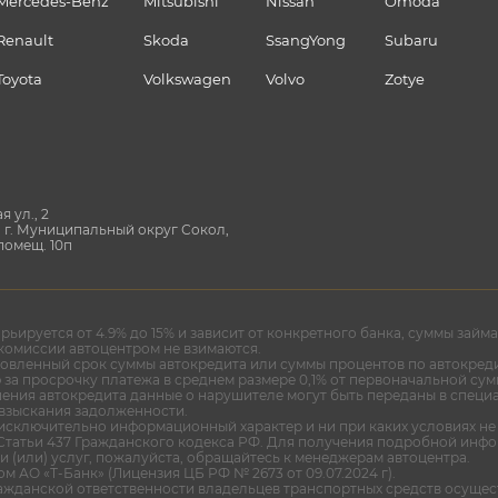
Mercedes-Benz
Mitsubishi
Nissan
Omoda
Renault
Skoda
SsangYong
Subaru
Toyota
Volkswagen
Volvo
Zotye
я ул., 2
ер. г. Муниципальный округ Сокол,
 помещ. 10п
арьируется от 4.9% до 15% и зависит от конкретного банка, суммы зай
омиссии автоцентром не взимаются.
ловленный срок суммы автокредита или суммы процентов по автокреди
за просрочку платежа в среднем размере 0,1% от первоначальной сум
ния автокредита данные о нарушителе могут быть переданы в специ
 взыскания задолженности.
исключительно информационный характер и ни при каких условиях не
татьи 437 Гражданского кодекса РФ. Для получения подробной инфо
и (или) услуг, пожалуйста, обращайтесь к менеджерам автоцентра.
м АО «Т-Банк» (Лицензия ЦБ РФ № 2673 от 09.07.2024 г).
ажданской ответственности владельцев транспортных средств осущес