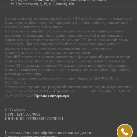
ул. Новопесчаная, д. 19, к. 2, помещ. 10п
Годовая ставка автокредита варьируется от 4.9% до 15% и зависит от конкретного
банка, суммы займа и кредитной программы. При этом любые дополнительные
комиссии автоцентром не взимаются.
В случае невозвращения в условленный срок суммы автокредита или суммы
процентов по автокредиту банк-партнер оставляет за собой право начислить
штраф за просрочку платежа в среднем размере 0,1% от первоначальной суммы
автокредита. При несоблюдении условий погашения автокредита данные о
нарушителе могут быть переданы в специальный реестр должников и
коллекторское агентство для взыскания задолженности.
Данный Интернет-сайт носит исключительно информационный характер и ни при
каких условиях не является публичной офертой, определяемой положениями
Статьи 437 Гражданского кодекса РФ. Для получения подробной информации о
наличии и стоимости указанных товаров и (или) услуг, пожалуйста, обращайтесь к
менеджерам автоцентра.
Кредит предоставляется банком АО «Т-Банк» (Лицензия ЦБ РФ № 2673 от
09.07.2024 г).
Обязательное страхование гражданской ответственности владельцев транспортных
средств осуществляется АО «Т-Страхование»
по лицензии ОС № 0191-
03 от 01.07.2024 г.
Правовая информация.
ООО «Лекс»
ОГРН: 1247700570809
ИНН / КПП: 9727083888 / 772701001
Политика в отношении обработки персональных данных