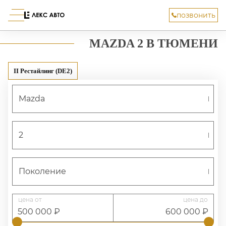
позвонить
Меню сайта
MAZDA 2 В ТЮМЕНИ
II Рестайлинг (DE2)
Mazda
2
Поколение