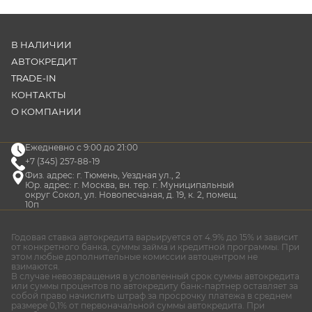
В НАЛИЧИИ
АВТОКРЕДИТ
TRADE-IN
КОНТАКТЫ
О КОМПАНИИ
Ежедневно с 9:00 до 21:00
+7 (345) 257-88-19
Физ. адрес: г. Тюмень, Уездная ул., 2
Юр. адрес: г. Москва, вн. тер. г. Муниципальный
округ Сокол, ул. Новопесчаная, д. 19, к. 2, помещ.
10п
Годовая ставка автокредита варьируется от 4.9% до 15% и зависит
от конкретного банка, суммы займа и кредитной программы. При
этом любые дополнительные комиссии автоцентром не
взимаются.
В случае невозвращения в условленный срок суммы автокредита
или суммы процентов по автокредиту банк-партнер оставляет за
собой право начислить штраф за просрочку платежа в среднем
размере 0,1% от первоначальной суммы автокредита. При